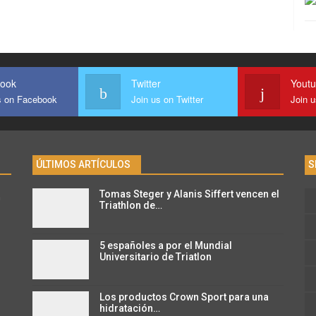
ook
Twitter
Yout
s on Facebook
Join us on Twitter
Join 
ÚLTIMOS ARTÍCULOS
S
Tomas Steger y Alanis Siffert vencen el
n
Triathlon de…
5 españoles a por el Mundial
Universitario de Triatlon
Los productos Crown Sport para una
hidratación…