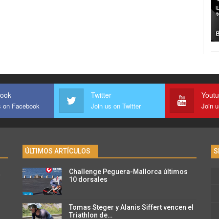
ook
Twitter
Yout
s on Facebook
Join us on Twitter
Join 
ÚLTIMOS ARTÍCULOS
S
Challenge Peguera-Mallorca últimos
n
10 dorsales
Tomas Steger y Alanis Siffert vencen el
Triathlon de…