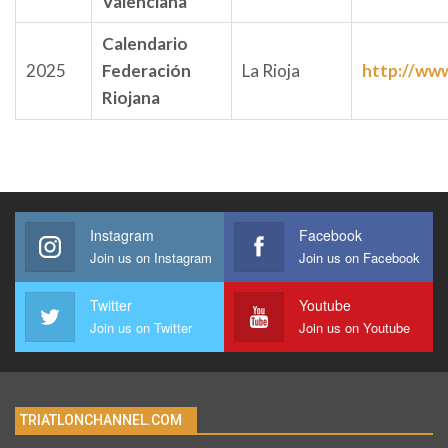
Valenciana
Calendario
2025
Federación
La Rioja
http://www
Riojana
Instagram
Facebook
Join us on Instagram
Join us on Facebook
Twitter
Youtube
Join us on Twitter
Join us on Youtube
TRIATLONCHANNEL.COM