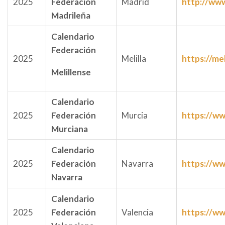
2025
Federación
Madrid
http://www
Madrileña
Calendario
Federación
2025
Melilla
https://mel
Melillense
Calendario
2025
Federación
Murcia
https://ww
Murciana
Calendario
2025
Federación
Navarra
https://ww
Navarra
Calendario
2025
Federación
Valencia
https://ww