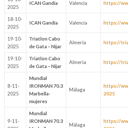
ICAN Gandía
Valencia
https://ww
2025
18-10-
ICAN Gandía
Valencia
https://ww
2025
19-10-
Triatlon Cabo
Almería
https://tr
2025
de Gata – Nijar
19-10-
Triatlon Cabo
Almería
https://tr
2025
de Gata – Nijar
Mundial
8-11-
IRONMAN 70.3
https://w
Málaga
2025
Marbella-
2025
mujeres
Mundial
9-11-
IRONMAN 70.3
https://w
Málaga