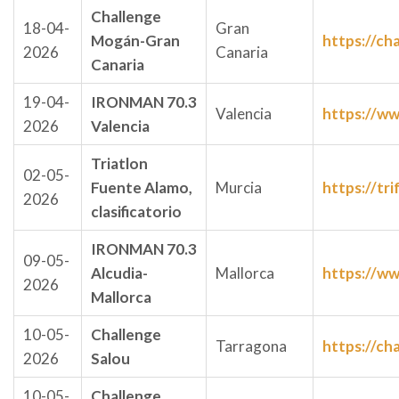
Challenge
18-04-
Gran
Mogán-Gran
https://ch
2026
Canaria
Canaria
19-04-
IRONMAN 70.3
Valencia
https://w
2026
Valencia
Triatlon
02-05-
Fuente Alamo,
Murcia
https://tr
2026
clasificatorio
IRONMAN 70.3
09-05-
Alcudia-
Mallorca
https://w
2026
Mallorca
10-05-
Challenge
Tarragona
https://ch
2026
Salou
10-05-
Challenge