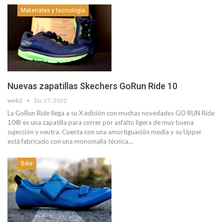
Materiales y tecnología
Nuevas zapatillas Skechers GoRun Ride 10
web2
Dic 27, 2022
La GoRun Ride llega a su X edición con muchas novedades GO RUN Ride
10® es una zapatilla para correr por asfalto ligera de muy buena
sujección y neutra. Cuenta con una amortiguación media y su Upper
está fabricado con una monomalla técnica…
Bike