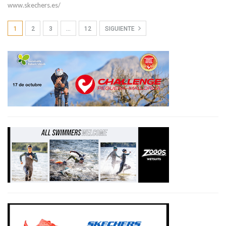
www.skechers.es/
1
2
3
…
12
SIGUIENTE