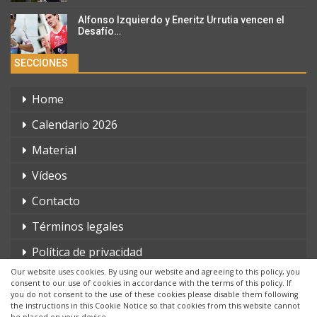
Alfonso Izquierdo y Eneritz Urrutia vencen el
Desafío…
SECCIONES
Home
Calendario 2026
Material
Vídeos
Contacto
Términos legales
Política de privacidad
Our website uses cookies. By using our website and agreeing to this policy, you
consent to our use of cookies in accordance with the terms of this policy. If
you do not consent to the use of these cookies please disable them following
the instructions in this Cookie Notice so that cookies from this website cannot