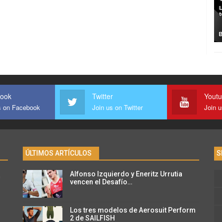
ook
Twitter
Yout
s on Facebook
Join us on Twitter
Join 
ÚLTIMOS ARTÍCULOS
S
Alfonso Izquierdo y Eneritz Urrutia
n
vencen el Desafío…
Los tres modelos de Aerosuit Perform
2 de SAILFISH