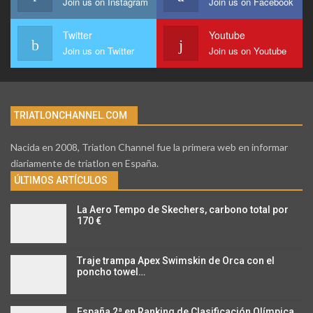
Join us on Instagram
Join us on Facebook
Twitter
Youtube
Join us on Twitter
Join us on Youtube
TRIATLONCHANNEL.COM
Nacida en 2008, Triatlon Channel fue la primera web en informar
diariamente de triatlon en España.
ÚLTIMOS ARTÍCULOS
La Aero Tempo de Skechers, carbono total por
170 €
Traje trampa Apex Swimskin de Orca con el
poncho towel…
España 2ª en Ranking de Clasificación Olímpica