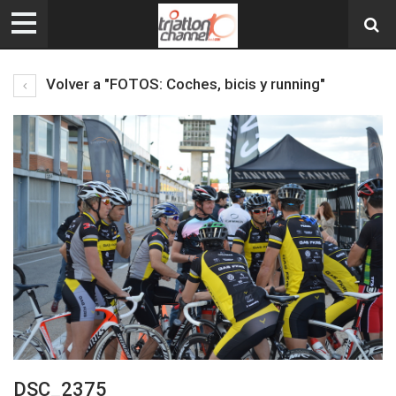
Volver a "FOTOS: Coches, bicis y running"
DSC_2375