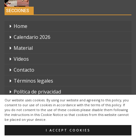
SECCIONES
Home
Calendario 2026
Material
Vídeos
Contacto
Términos legales
Política de privacidad
Our website uses cookies. By using our website and agreeing to this policy, you
consent to our use of cookies in accordance with the terms of this policy. If
you do not consent to the use of these cookies please disable them following
the instructions in this Cookie Notice so that cookies from this website cannot
be placed on your device.
© 2026 - triatlonchannel.com. Todos los derechos reservados.
Página web creada por:
Whyaweb.es
I ACCEPT COOKIES