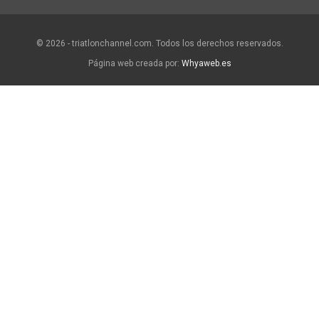
© 2026 - triatlonchannel.com. Todos los derechos reservados.
Página web creada por:
Whyaweb.es