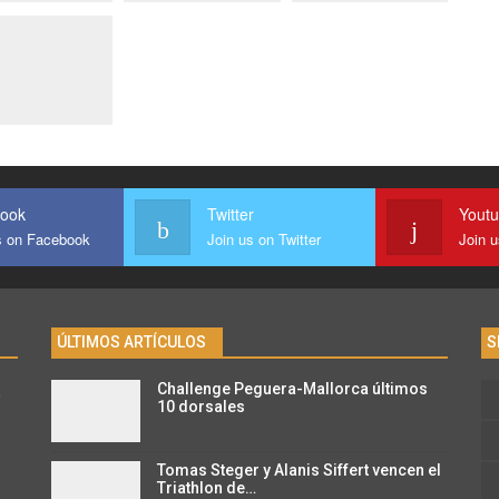
ook
Twitter
Yout
s on Facebook
Join us on Twitter
Join 
ÚLTIMOS ARTÍCULOS
S
Challenge Peguera-Mallorca últimos
n
10 dorsales
Tomas Steger y Alanis Siffert vencen el
Triathlon de…