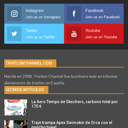
Instagram
Facebook
Join us on Instagram
Join us on Facebook
Twitter
Youtube
Join us on Twitter
Join us on Youtube
TRIATLONCHANNEL.COM
Nacida en 2008, Triatlon Channel fue la primera web en informar
diariamente de triatlon en España.
ÚLTIMOS ARTÍCULOS
La Aero Tempo de Skechers, carbono total por
170 €
Traje trampa Apex Swimskin de Orca con el
poncho towel…