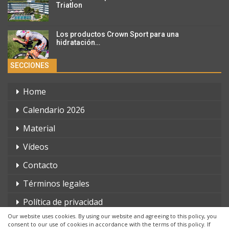
Triatlon
Los productos Crown Sport para una
hidratación…
SECCIONES
Home
Calendario 2026
Material
Vídeos
Contacto
Términos legales
Política de privacidad
Our website uses cookies. By using our website and agreeing to this policy, you
consent to our use of cookies in accordance with the terms of this policy. If