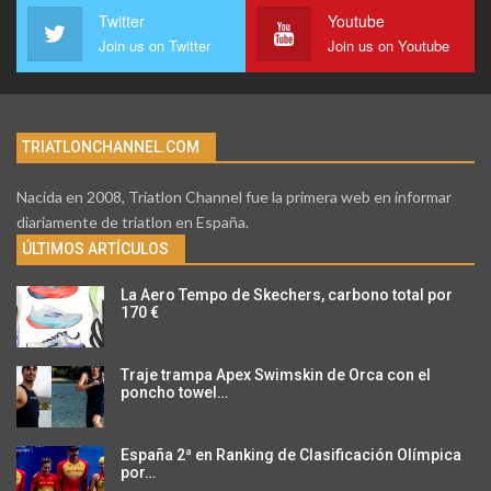
Twitter
Youtube
Join us on Twitter
Join us on Youtube
TRIATLONCHANNEL.COM
Nacida en 2008, Triatlon Channel fue la primera web en informar
diariamente de triatlon en España.
ÚLTIMOS ARTÍCULOS
La Aero Tempo de Skechers, carbono total por
170 €
Traje trampa Apex Swimskin de Orca con el
poncho towel…
España 2ª en Ranking de Clasificación Olímpica
por…