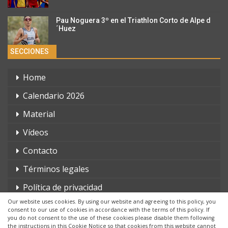
Pau Noguera 3º en el Triathlon Corto de Alpe d
´Huez
SECCIONES
Home
Calendario 2026
Material
Vídeos
Contacto
Términos legales
Política de privacidad
Our website uses cookies. By using our website and agreeing to this policy, you
consent to our use of cookies in accordance with the terms of this policy. If
you do not consent to the use of these cookies please disable them following
the instructions in this Cookie Notice so that cookies from this website cannot