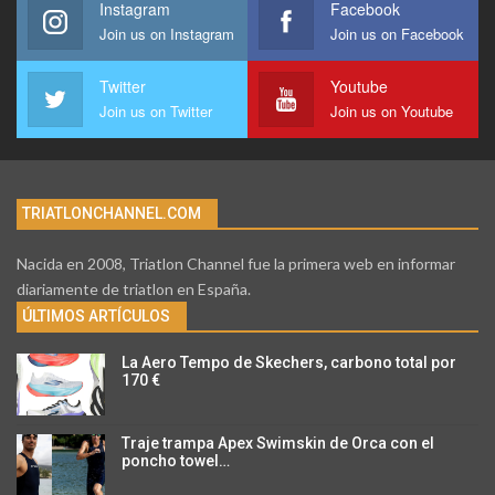
Instagram
Facebook
Join us on Instagram
Join us on Facebook
Twitter
Youtube
Join us on Twitter
Join us on Youtube
TRIATLONCHANNEL.COM
Nacida en 2008, Triatlon Channel fue la primera web en informar
diariamente de triatlon en España.
ÚLTIMOS ARTÍCULOS
La Aero Tempo de Skechers, carbono total por
170 €
Traje trampa Apex Swimskin de Orca con el
poncho towel…