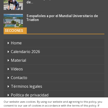
de…
5 españoles a por el Mundial Universitario de
Triatlon
SECCIONES
Home
Calendario 2026
Material
Vídeos
Contacto
Términos legales
Política de privacidad
Our website uses cookies. By using our website and agreeing to this policy, you
consent to our use of cookies in accordance with the terms of this policy. If