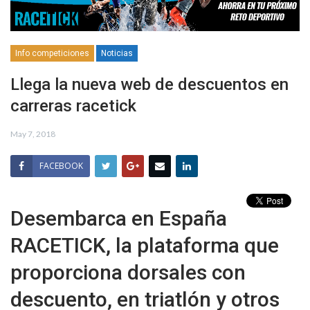
Info competiciones
Noticias
Llega la nueva web de descuentos en
carreras racetick
May 7, 2018
FACEBOOK
Desembarca en España
RACETICK, la plataforma que
proporciona dorsales con
descuento, en triatlón y otros