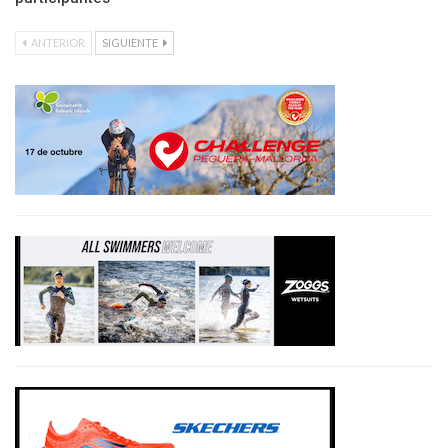
ANTERIOR
SIGUIENTE