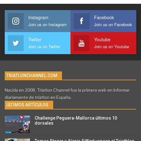
Instagram
Facebook
Join us on Instagram
Join us on Facebook
Twitter
Youtube
Join us on Twitter
Join us on Youtube
TRIATLONCHANNEL.COM
Nacida en 2008, Triatlon Channel fue la primera web en informar
diariamente de triatlon en España.
ÚLTIMOS ARTÍCULOS
Challenge Peguera-Mallorca últimos 10
dorsales
Tomas Steger y Alanis Siffert vencen el Triathlon