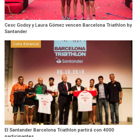
Cesc Godoy y Laura Gómez vencen Barcelona Triathlon by
Santander
Corta distancia
El Santander Barcelona Triathlon partirá con 4000
participantes