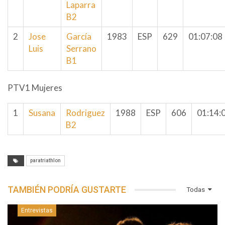
Laparra
B2
2
Jose
García
1983
ESP
629
01:07:08
Luis
Serrano
B1
PTV1 Mujeres
1
Susana
Rodriguez
1988
ESP
606
01:14:
B2
paratriathlon
TAMBIÉN PODRÍA GUSTARTE
Todas
Entrevistas