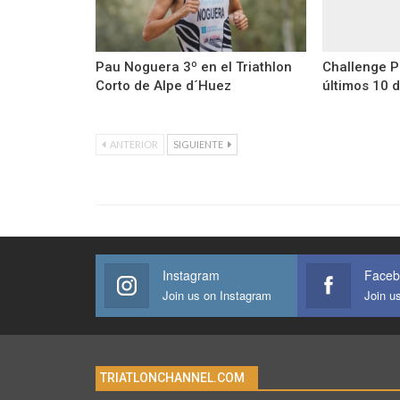
Pau Noguera 3º en el Triathlon
Challenge P
Corto de Alpe d´Huez
últimos 10 
ANTERIOR
SIGUIENTE
Instagram
Faceb
Join us on Instagram
Join u
TRIATLONCHANNEL.COM