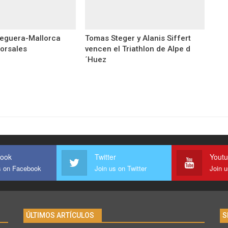
eguera-Mallorca
Tomas Steger y Alanis Siffert
dorsales
vencen el Triathlon de Alpe d
´Huez
ook
Twitter
Yout
s on Facebook
Join us on Twitter
Join 
ÚLTIMOS ARTÍCULOS
S