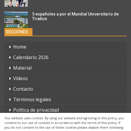
5 españoles a por el Mundial Universitario de
Triatlon
SECCIONES
Home
Calendario 2026
Material
Vídeos
Contacto
Términos legales
Política de privacidad
Our website uses cookies. By using our website and agreeing to this policy, you
consent to our use of cookies in accordance with the terms of this policy. If
you do not consent to the use of these cookies please disable them following