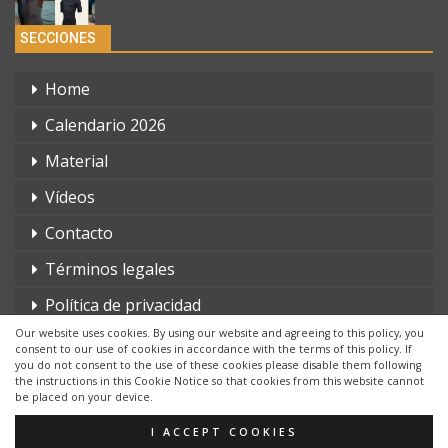
SECCIONES
Home
Calendario 2026
Material
Vídeos
Contacto
Términos legales
Política de privacidad
Our website uses cookies. By using our website and agreeing to this policy, you
consent to our use of cookies in accordance with the terms of this policy. If
you do not consent to the use of these cookies please disable them following
the instructions in this Cookie Notice so that cookies from this website cannot
be placed on your device.
© 2026 - triatlonchannel.com. Todos los derechos reservados.
Página web creada por:
Whyaweb.es
I ACCEPT COOKIES