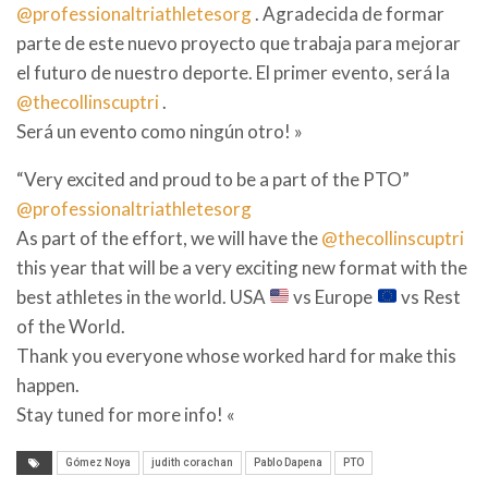
@professionaltriathletesorg
. Agradecida de formar
parte de este nuevo proyecto que trabaja para mejorar
el futuro de nuestro deporte. El primer evento, será la
@thecollinscuptri
.
Será un evento como ningún otro! »
“Very excited and proud to be a part of the PTO”
@professionaltriathletesorg
As part of the effort, we will have the
@thecollinscuptri
this year that will be a very exciting new format with the
best athletes in the world. USA
vs Europe
vs Rest
of the World.
Thank you everyone whose worked hard for make this
happen.
Stay tuned for more info!
«
Gómez Noya
judith corachan
Pablo Dapena
PTO