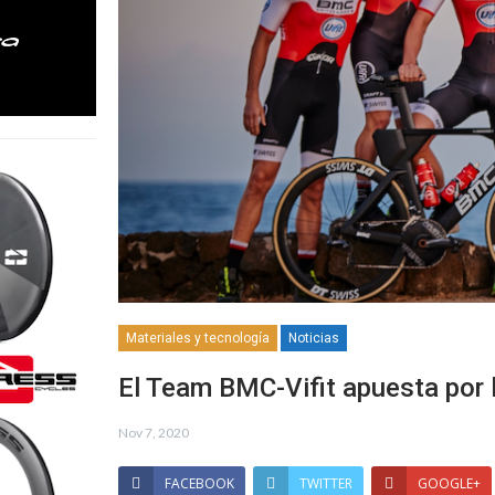
Materiales y tecnología
Noticias
El Team BMC-Vifit apuesta por 
Nov 7, 2020
FACEBOOK
TWITTER
GOOGLE+