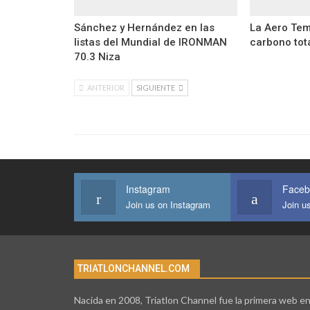
Sánchez y Hernández en las
La Aero Tem
listas del Mundial de IRONMAN
carbono tot
70.3 Niza
ANTERIOR
SIGUIENTE
Instagram
Faceb
Join us on Instagram
Join u
TRIATLONCHANNEL.COM
Nacida en 2008, Triatlon Channel fue la primera web e