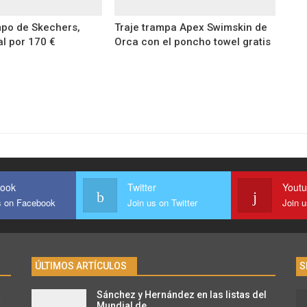
po de Skechers,
Traje trampa Apex Swimskin de
al por 170 €
Orca con el poncho towel gratis
ook
Twitter
Yout
s on Facebook
Join us on Twitter
Join 
ÚLTIMOS ARTÍCULOS
S
Sánchez y Hernández en las listas del
n
Mundial de…