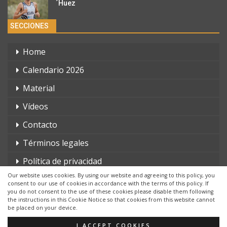
´Huez
SECCIONES
Home
Calendario 2026
Material
Vídeos
Contacto
Términos legales
Política de privacidad
Our website uses cookies. By using our website and agreeing to this policy, you
consent to our use of cookies in accordance with the terms of this policy. If
you do not consent to the use of these cookies please disable them following
the instructions in this Cookie Notice so that cookies from this website cannot
be placed on your device.
© 2026 - triatlonchannel.com. Todos los derechos reservados.
Página web creada por:
Whyaweb.es
I ACCEPT COOKIES