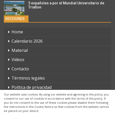
5 españoles a por el Mundial Universitario de
Triatlon
SECCIONES
Home
Calendario 2026
Material
Vídeos
Contacto
Términos legales
Política de privacidad
Our website uses cookies. By using our website and agreeing to this policy, you
consent to our use of cookies in accordance with the terms of this policy. If
you do not consent to the use of these cookies please disable them following
the instructions in this Cookie Notice so that cookies from this website cannot
be placed on your device.
© 2026 - triatlonchannel.com. Todos los derechos reservados.