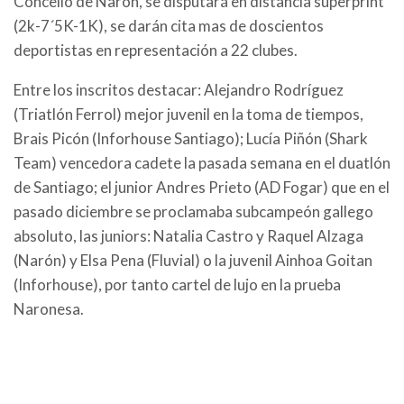
Concello de Narón, se disputará en distancia superprint
(2k-7´5K-1K), se darán cita mas de doscientos
deportistas en representación a 22 clubes.
Entre los inscritos destacar: Alejandro Rodríguez
(Triatlón Ferrol) mejor juvenil en la toma de tiempos,
Brais Picón (Inforhouse Santiago); Lucía Piñón (Shark
Team) vencedora cadete la pasada semana en el duatlón
de Santiago; el junior Andres Prieto (AD Fogar) que en el
pasado diciembre se proclamaba subcampeón gallego
absoluto, las juniors: Natalia Castro y Raquel Alzaga
(Narón) y Elsa Pena (Fluvial) o la juvenil Ainhoa Goitan
(Inforhouse), por tanto cartel de lujo en la prueba
Naronesa.