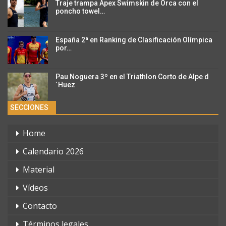
Traje trampa Apex Swimskin de Orca con el
poncho towel…
España 2ª en Ranking de Clasificación Olímpica
por…
Pau Noguera 3º en el Triathlon Corto de Alpe d
´Huez
SECCIONES
Home
Calendario 2026
Material
Vídeos
Contacto
Términos legales