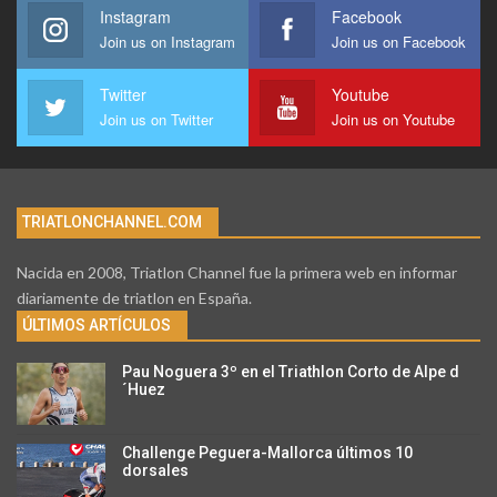
Instagram
Facebook
Join us on Instagram
Join us on Facebook
Twitter
Youtube
Join us on Twitter
Join us on Youtube
TRIATLONCHANNEL.COM
Nacida en 2008, Triatlon Channel fue la primera web en informar
diariamente de triatlon en España.
ÚLTIMOS ARTÍCULOS
Pau Noguera 3º en el Triathlon Corto de Alpe d
´Huez
Challenge Peguera-Mallorca últimos 10
dorsales