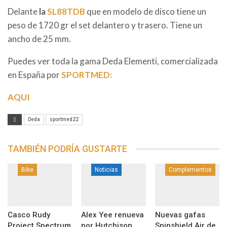
Delante
la
SL88TDB
que en modelo de disco tiene un
peso de 1720 gr el set delantero y trasero. Tiene un
ancho de 25 mm.
Puedes ver toda la gama Deda Elementi, comercializada
en España por
SPORTMED:
AQUI
Deda
sportmed22
TAMBIÉN PODRÍA GUSTARTE
Bike
Noticias
Complementos
Casco Rudy
Alex Yee renueva
Nuevas gafas
Project Spectrum
por Hutchison
Spinshield Air de