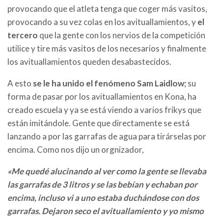
provocando que el atleta tenga que coger más vasitos,
provocando a su vez colas en los avituallamientos, y
el
tercero
que la gente con los nervios de la competición
utilice y tire más vasitos de los necesarios y finalmente
los avituallamientos queden desabastecidos.
A esto
se le ha unido el fenómeno Sam Laidlow;
su
forma de pasar por los avituallamientos en Kona, ha
creado escuela y ya se está viendo a varios frikys que
están imitándole. Gente que directamente se está
lanzando a por las garrafas de agua para tirárselas por
encima. Como nos dijo un orgnizador,
«Me quedé alucinando al ver como la gente se llevaba
las garrafas de 3 litros y se las bebían y echaban por
encima, incluso vi a uno estaba
duchándose
con dos
garrafas. Dejaron seco el avituallamiento y yo mismo