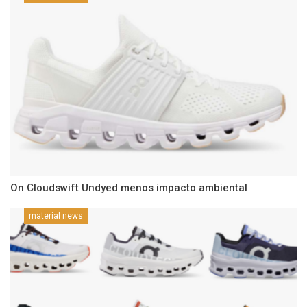
On Cloudswift Undyed menos impacto ambiental
material news