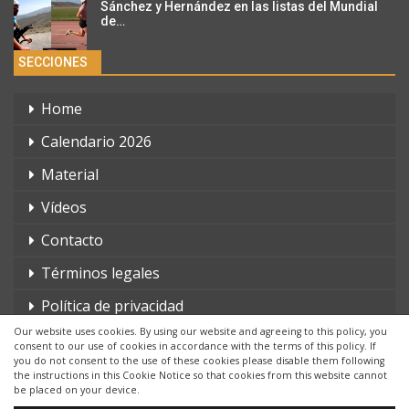
Sánchez y Hernández en las listas del Mundial
de…
SECCIONES
Home
Calendario 2026
Material
Vídeos
Contacto
Términos legales
Política de privacidad
Our website uses cookies. By using our website and agreeing to this policy, you
consent to our use of cookies in accordance with the terms of this policy. If
you do not consent to the use of these cookies please disable them following
the instructions in this Cookie Notice so that cookies from this website cannot
be placed on your device.
© 2026 - triatlonchannel.com. Todos los derechos reservados.