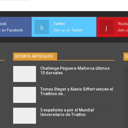
ook
Twitter
Yout
s on Facebook
Join us on Twitter
Join 
ÚLTIMOS ARTÍCULOS
S
Challenge Peguera-Mallorca últimos
n
10 dorsales
Tomas Steger y Alanis Siffert vencen el
Triathlon de…
5 españoles a por el Mundial
Universitario de Triatlon