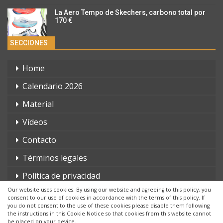
La Aero Tempo de Skechers, carbono total por
170 €
SECCIONES
Home
Calendario 2026
Material
Vídeos
Contacto
Términos legales
Política de privacidad
Our website uses cookies. By using our website and agreeing to this policy, you
consent to our use of cookies in accordance with the terms of this policy. If
you do not consent to the use of these cookies please disable them following
the instructions in this Cookie Notice so that cookies from this website cannot
be placed on your device.
© 2026 - triatlonchannel.com. Todos los derechos reservados.