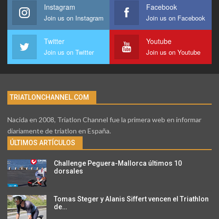
Instagram
Facebook
Join us on Instagram
Join us on Facebook
Twitter
Youtube
Join us on Twitter
Join us on Youtube
TRIATLONCHANNEL.COM
Nacida en 2008, Triatlon Channel fue la primera web en informar
diariamente de triatlon en España.
ÚLTIMOS ARTÍCULOS
Challenge Peguera-Mallorca últimos 10
dorsales
Tomas Steger y Alanis Siffert vencen el Triathlon
de…