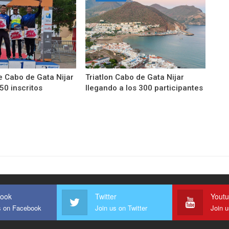
de Cabo de Gata Nijar
Triatlon Cabo de Gata Nijar
350 inscritos
llegando a los 300 participantes
ook
Twitter
Yout
s on Facebook
Join us on Twitter
Join 