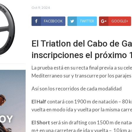
Oct 9, 2024
FACEBOOK
TWITTER
GOOGLE+
El Triatlon del Cabo de Ga
inscripciones el próximo 
La prueba está en su recta final previa a su cele
Mediterraneo sur y transcurre por los paraje
Así son los recorridos de cada modalidad
El Half
contará con 1900 m de natación – 80 km
vuelta en modo ida y vuelta por la misma carr
El Short
será sin drafting con 1500 m de nata
m+ en una carretera de ida y vuelta – 10 km a