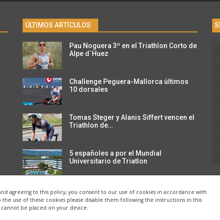
ÚLTIMOS ARTÍCULOS
S
Pau Noguera 3º en el Triathlon Corto de
n
Alpe d´Huez
Challenge Peguera-Mallorca últimos
10 dorsales
Tomas Steger y Alanis Siffert vencen el
Triathlon de…
5 españoles a por el Mundial
Universitario de Triatlon
and agreeing to this policy, you consent to our use of cookies in accordance with
o the use of these cookies please disable them following the instructions in this
e cannot be placed on your device.
s.