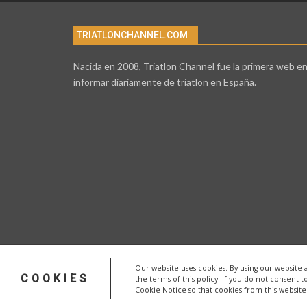
TRIATLONCHANNEL.COM
Nacida en 2008, Triatlon Channel fue la primera web e
informar diariamente de triatlon en España.
Our website uses cookies. By using our website 
COOKIES
the terms of this policy. If you do not consent t
Cookie Notice so that cookies from this websit
© 2026 - triatlonchannel.com. Todos los derechos reservado