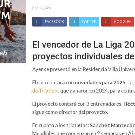
Feb 1, 2025
FACEBOOK
TWITTER
GOOGLE+
El vencedor de La Liga 20
proyectos individuales de
Ayer se presentó en la Residencia Villa Univer
El club contará con
novedades para 2025
. La
de Triatlon
, que ganaron en 2024, para centra
El proyecto contará con 3 entrenadores,
Héct
sigue como director del proyecto.
En cuanto a los triatletas:
Sánchez Mantecón 
Mundiales que comienzan en 2 semanas en Ab