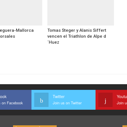
eguera-Mallorca
Tomas Steger y Alanis Siffert
dorsales
vencen el Triathlon de Alpe d
´Huez
ook
Twitter
Yout
s on Facebook
Join us on Twitter
Join 