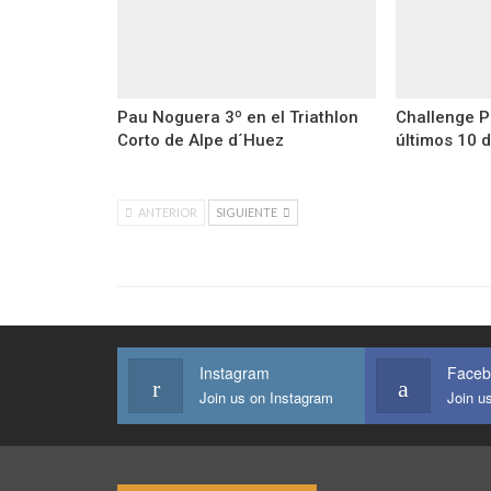
Pau Noguera 3º en el Triathlon
Challenge P
Corto de Alpe d´Huez
últimos 10 
ANTERIOR
SIGUIENTE
Instagram
Faceb
Join us on Instagram
Join u