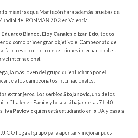
ndo mientras que Mantecón hará además pruebas de
al Mundial de IRONMAN 70.3 en Valencia.
,
Eduardo Blanco, Eloy Canales e Izan Edo,
todos
niendo como primer gran objetivo el Campeonato de
daría acceso a otras competiciones internacionales.
ivel internacional.
ega
, la más joven del grupo quien luchará por el
icarse a los campeonatos internacionales.
tas extranjeros. Los serbios
Stojanovic,
uno de los
uito Challenge Family y buscará bajar de las 7 h 40
ia
Iva Pavlovic
quien está estudiando en la UA y pasa a
os JJ.OO llega al grupo para aportar y mejorar pues