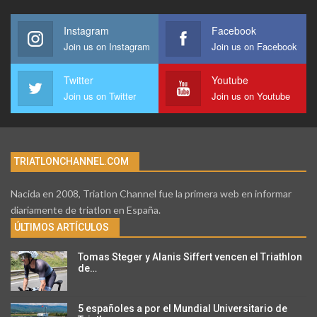
Instagram
Facebook
Join us on Instagram
Join us on Facebook
Twitter
Youtube
Join us on Twitter
Join us on Youtube
TRIATLONCHANNEL.COM
Nacida en 2008, Triatlon Channel fue la primera web en informar
diariamente de triatlon en España.
ÚLTIMOS ARTÍCULOS
Tomas Steger y Alanis Siffert vencen el Triathlon
de…
5 españoles a por el Mundial Universitario de