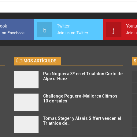
ook
Twitter
Yout
s on Facebook
Join us on Twitter
Join 
ÚLTIMOS ARTÍCULOS
S
Pau Noguera 3º en el Triathlon Corto de
n
Alpe d´Huez
Challenge Peguera-Mallorca últimos
10 dorsales
Tomas Steger y Alanis Siffert vencen el
Triathlon de…