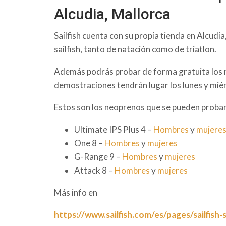
Alcudia, Mallorca
Sailfish cuenta con su propia tienda en Alcudi
sailfish, tanto de natación como de triatlon.
Además podrás probar de forma gratuita los 
demostraciones tendrán lugar los lunes y miér
Estos son los neoprenos que se pueden proba
Ultimate IPS Plus 4 –
Hombres
y
mujere
One 8 –
Hombres
y
mujeres
G-Range 9 –
Hombres
y
mujeres
Attack 8 –
Hombres
y
mujeres
Más info en
https://www.sailfish.com/es/pages/sailfish