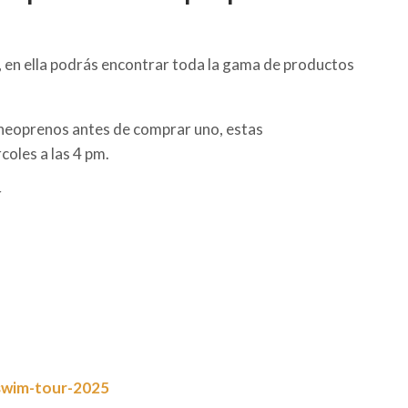
a, en ella podrás encontrar toda la gama de productos
neoprenos antes de comprar uno, estas
coles a las 4 pm.
r
s
-swim-tour-2025