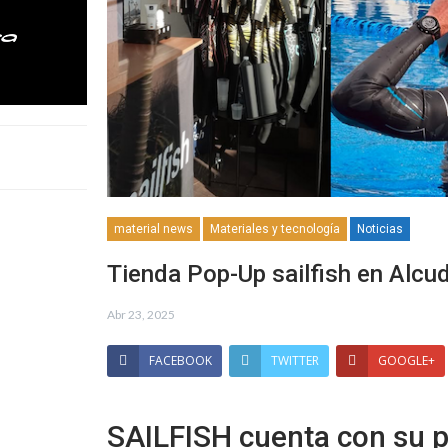
material news
Materiales y tecnología
Noticias
Tienda Pop-Up sailfish en Alcud
Abr 23, 2025
FACEBOOK
TWITTER
GOOGLE+
SAILFISH cuenta con su p