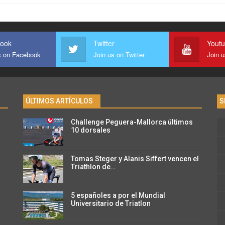
ook
Twitter
Yout
s on Facebook
Join us on Twitter
Join 
ÚLTIMOS ARTÍCULOS
S
Challenge Peguera-Mallorca últimos
n
10 dorsales
Tomas Steger y Alanis Siffert vencen el
Triathlon de…
5 españoles a por el Mundial
Universitario de Triatlon