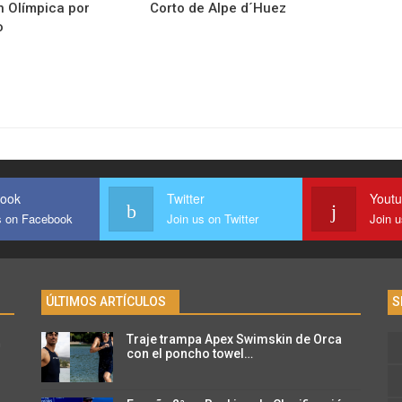
n Olímpica por
Corto de Alpe d´Huez
o
ook
Twitter
Yout
s on Facebook
Join us on Twitter
Join 
ÚLTIMOS ARTÍCULOS
S
Traje trampa Apex Swimskin de Orca
n
con el poncho towel…