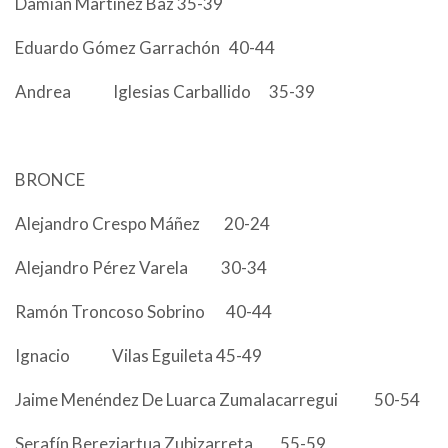
Damián Martínez Baz 35-39
Eduardo Gómez Garrachón 40-44
Andrea Iglesias Carballido 35-39
BRONCE
Alejandro Crespo Máñez 20-24
Alejandro Pérez Varela 30-34
Ramón Troncoso Sobrino 40-44
Ignacio Vilas Eguileta 45-49
Jaime Menéndez De Luarca Zumalacarregui 50-54
Serafín Bereziartua Zubizarreta 55-59