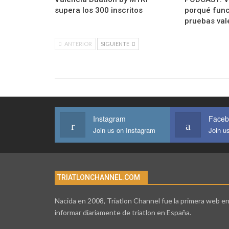
supera los 300 inscritos
porqué func
pruebas val
ANTERIOR
SIGUIENTE
Instagram
Faceb
Join us on Instagram
Join u
TRIATLONCHANNEL.COM
Nacida en 2008, Triatlon Channel fue la primera web e
informar diariamente de triatlon en España.