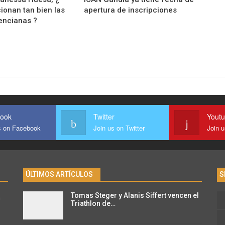
ionan tan bien las
apertura de inscripciones
encianas ?
ook
Twitter
Yout
s on Facebook
Join us on Twitter
Join 
ÚLTIMOS ARTÍCULOS
S
Tomas Steger y Alanis Siffert vencen el
n
Triathlon de…