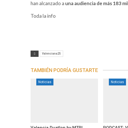
han alcanzado a
una audiencia de más 183 mi
Toda la info
Valenciana25
TAMBIÉN PODRÍA GUSTARTE
Noticias
Noticias
Valencia Duatlon by MTRI
PODCAST: V