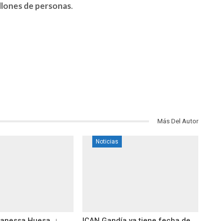
llones de personas
.
Más Del Autor
Noticias
anessa Huesa, ¿
ICAN Gandía ya tiene fecha de