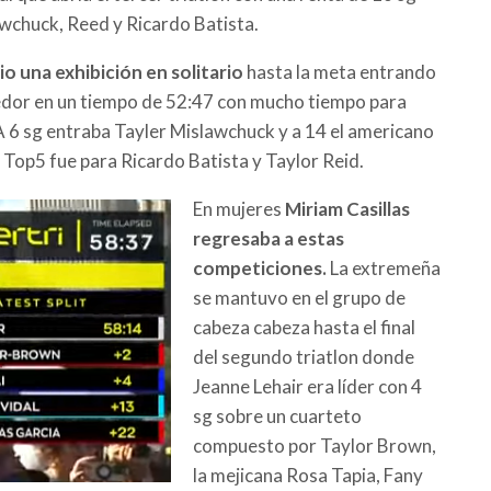
wchuck, Reed y Ricardo Batista.
o una exhibición en solitario
hasta la meta entrando
dor en un tiempo de 52:47 con mucho tiempo para
 A 6 sg entraba Tayler Mislawchuck y a 14 el americano
l Top5 fue para Ricardo Batista y Taylor Reid.
En mujeres
Miriam Casillas
regresaba a estas
competiciones.
La extremeña
se mantuvo en el grupo de
cabeza cabeza hasta el final
del segundo triatlon donde
Jeanne Lehair era líder con 4
sg sobre un cuarteto
compuesto por Taylor Brown,
la mejicana Rosa Tapia, Fany