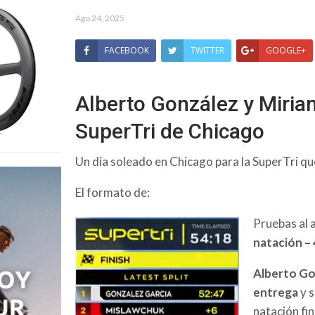
Ago 24, 2025
FACEBOOK
TWITTER
GOOGLE+
Alberto González y Miriam 
SuperTri de Chicago
Un día soleado en Chicago para la SuperTri qu
El formato de:
Pruebas al a
natación – 
Alberto Go
entrega
y s
natación fin