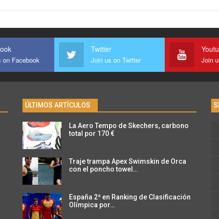
ook
Twitter
Yout
s on Facebook
Join us on Twitter
Join 
ÚLTIMOS ARTÍCULOS
S
La Aero Tempo de Skechers, carbono
n
total por 170 €
Traje trampa Apex Swimskin de Orca
con el poncho towel…
España 2ª en Ranking de Clasificación
Olímpica por…