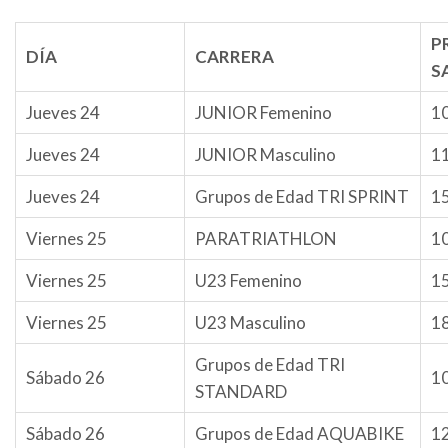
P
DÍA
CARRERA
S
Jueves 24
JUNIOR Femenino
1
Jueves 24
JUNIOR Masculino
1
Jueves 24
Grupos de Edad TRI SPRINT
1
Viernes 25
PARATRIATHLON
1
Viernes 25
U23 Femenino
1
Viernes 25
U23 Masculino
1
Grupos de Edad TRI
Sábado 26
1
STANDARD
Sábado 26
Grupos de Edad AQUABIKE
1