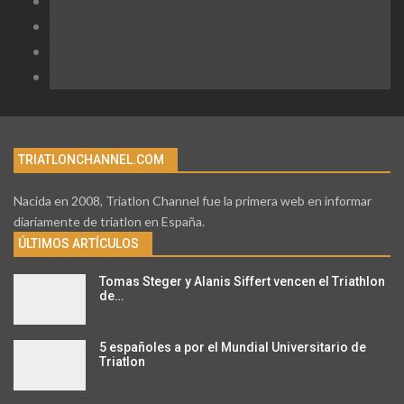
Instagram
Join us on Instagram
Facebook
Join us on Facebook
Twitter
Join us on Twitter
Youtube
Join us on Youtube
TRIATLONCHANNEL.COM
Nacida en 2008, Triatlon Channel fue la primera web en informar
diariamente de triatlon en España.
ÚLTIMOS ARTÍCULOS
Tomas Steger y Alanis Siffert vencen el Triathlon
de…
5 españoles a por el Mundial Universitario de
Triatlon