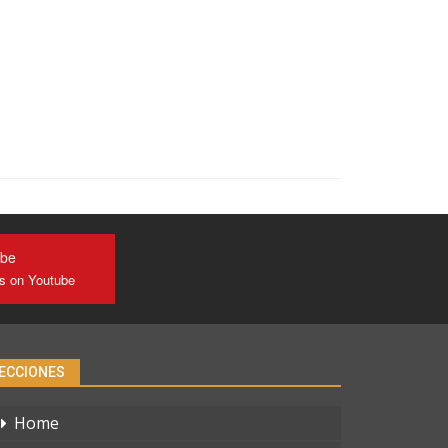
ube
us on Youtube
ECCIONES
Home