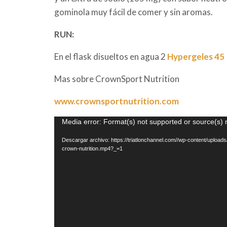
gominola muy fácil de comer y sin aromas.
RUN:
En el flask disueltos en agua 2
Hypergeles 45
Mas sobre CrownSport Nutrition
www.crownsportnutrition.com
Reproductor
Media error: Format(s) not supported or source(s) 
de
Descargar archivo: https://triatlonchannel.com//wp-content/uploa
vídeo
crown-nutrition.mp4?_=1