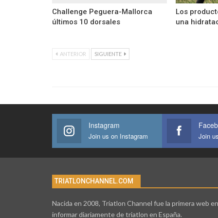
Challenge Peguera-Mallorca
Los product
últimos 10 dorsales
una hidratac
ANTERIOR
SIGUIENTE
Instagram
Faceb
Join us on Instagram
Join u
TRIATLONCHANNEL.COM
Nacida en 2008, Triatlon Channel fue la primera web e
informar diariamente de triatlon en España.