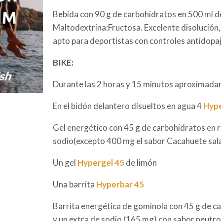
Bebida con 90 g de carbohidratos en 500 ml d
Maltodextrina:Fructosa. Excelente disolución,
apto para deportistas con controles antidopaj
BIKE:
Durante las 2 horas y 15 minutos aproximad
En el bidón delantero disueltos en agua 4
Hype
Gel energético con 45 g de carbohidratos en 
sodio(excepto 400 mg el sabor Cacahuete sala
Un gel
Hypergel 45
de limón
Una barrita
Hyperbar 45
Barrita energética de gominola con 45 g de ca
y un extra de sodio (165 mg) con sabor neutro