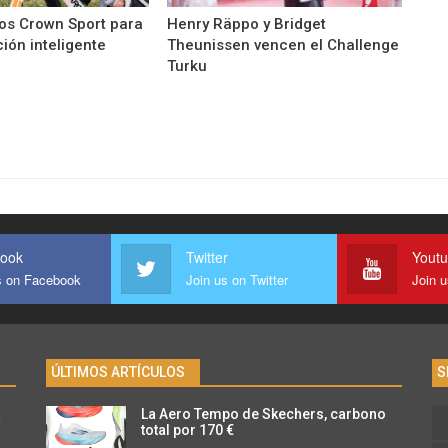
os Crown Sport para
Henry Räppo y Bridget
ión inteligente
Theunissen vencen el Challenge
Turku
ook
Twitter
Yout
s on Facebook
Join us on Twitter
Join 
ÚLTIMOS ARTÍCULOS
S
La Aero Tempo de Skechers, carbono
n
total por 170 €