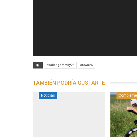
challenge family26
crown26
TAMBIÉN PODRÍA GUSTARTE
Noticias
Compleme