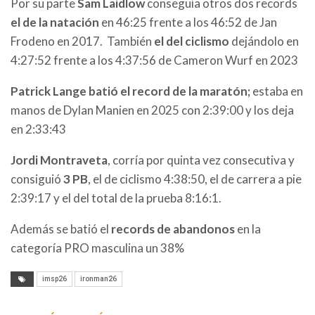
Por su parte
Sam Laidlow
conseguía otros dos records
el de la natación
en 46:25 frente a los 46:52 de Jan
Frodeno en 2017. También
el del ciclismo
dejándolo en
4:27:52 frente a los 4:37:56 de Cameron Wurf en 2023
Patrick Lange batió el record de la maratón;
estaba en
manos de Dylan Manien en 2025 con 2:39:00 y los deja
en 2:33:43
Jordi Montraveta
, corría por quinta vez consecutiva y
consiguió
3 PB
, el de ciclismo 4:38:50, el de carrera a pie
2:39:17 y el del total de la prueba 8:16:1.
Además se batió el
records de abandonos
en la
categoría PRO masculina un 38%
imsp26
ironman26