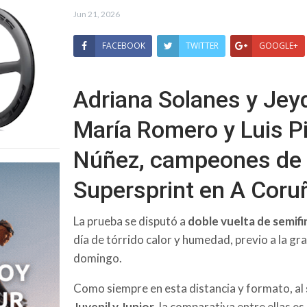
Jun 21, 2026
FACEBOOK
TWITTER
GOOGLE+
Adriana Solanes y Jeyd
María Romero y Luis Pi
Núñez, campeones de 
Supersprint en A Coru
La prueba se disputó a
doble vuelta de semifi
día de tórrido calor y humedad, previo a la gra
domingo.
Como siempre en esta distancia y formato, al
Juvenil y Junior
, la comparativa entre ellas es