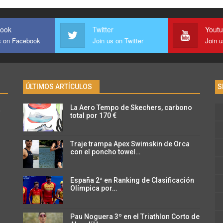
ook
Twitter
Yout
s on Facebook
Join us on Twitter
Join 
ÚLTIMOS ARTÍCULOS
S
La Aero Tempo de Skechers, carbono
n
total por 170 €
Traje trampa Apex Swimskin de Orca
con el poncho towel…
España 2ª en Ranking de Clasificación
Olímpica por…
Pau Noguera 3º en el Triathlon Corto de