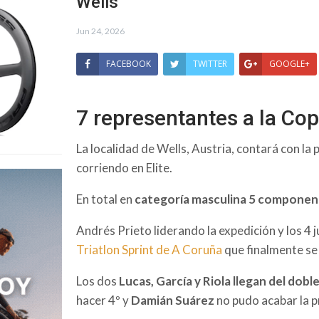
Wells
Jun 24, 2026
FACEBOOK
TWITTER
GOOGLE+
7 representantes a la Co
La localidad de Wells, Austria, contará con la
corriendo en Elite.
En total en
categoría masculina 5 componen
Andrés Prieto liderando la expedición y los 4 j
Triatlon Sprint de A Coruña
que finalmente se 
Los dos
Lucas, García y Riola llegan del dob
hacer 4º y
Damián Suárez
no pudo acabar la p