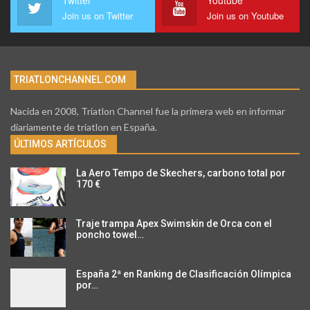
Twitter
Youtube
Join us on Twitter
Join us on Youtube
TRIATLONCHANNEL.COM
Nacida en 2008, Triatlon Channel fue la primera web en informar
diariamente de triatlon en España.
ÚLTIMOS ARTÍCULOS
La Aero Tempo de Skechers, carbono total por
170 €
Traje trampa Apex Swimskin de Orca con el
poncho towel…
España 2ª en Ranking de Clasificación Olímpica
por…