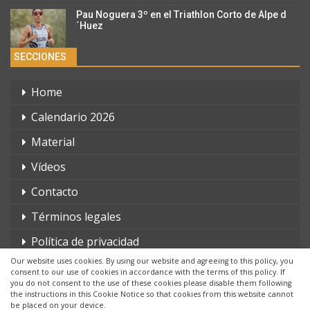
Pau Noguera 3º en el Triathlon Corto de Alpe d
´Huez
SECCIONES
Home
Calendario 2026
Material
Vídeos
Contacto
Términos legales
Política de privacidad
Our website uses cookies. By using our website and agreeing to this policy, you
consent to our use of cookies in accordance with the terms of this policy. If
you do not consent to the use of these cookies please disable them following
the instructions in this Cookie Notice so that cookies from this website cannot
be placed on your device.
© 2026 - triatlonchannel.com. Todos los derechos reservados.